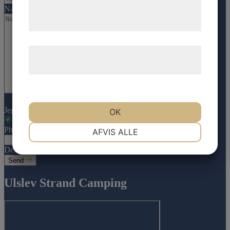
Nachricht*
*
tjenester. Ved at klikke på 'OK' giver du
samtykke til disse formål.
Læs mere om vores brug af cookies og
behandling af persondata
her
.
Jeg er ikke en robot
OK
NØDVENDIGE
PRÆFERENCER
Phone
AFVIS ALLE
Dette felt er til validering og bør ikke ændres.
Send
MARKETING
STATISTIK
Ulslev Strand Camping