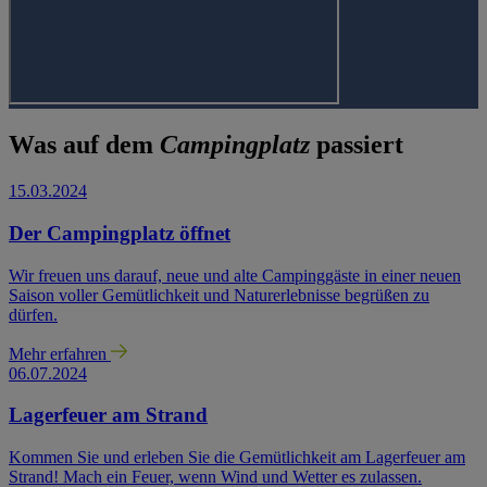
Was auf dem
Campingplatz
passiert
15.03.2024
Der Campingplatz öffnet
Wir freuen uns darauf, neue und alte Campinggäste in einer neuen
Saison voller Gemütlichkeit und Naturerlebnisse begrüßen zu
dürfen.
Mehr erfahren
06.07.2024
Lagerfeuer am Strand
Kommen Sie und erleben Sie die Gemütlichkeit am Lagerfeuer am
Strand! Mach ein Feuer, wenn Wind und Wetter es zulassen.