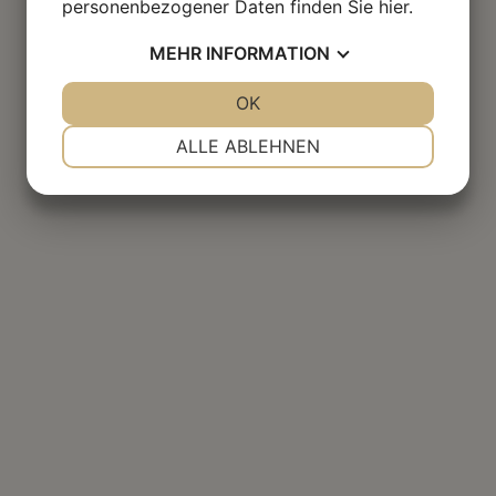
personenbezogener Daten finden Sie
hier
.
MEHR
INFORMATION
JA
NEIN
OK
JA
NEIN
NOTWENDIG
PRÄFERENZEN
ALLE ABLEHNEN
JA
NEIN
JA
NEIN
MARKETING
STATISTIKEN