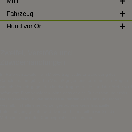
Müll
Fahrzeug
Hund vor Ort
Zweifel, Verstöße und
Zuwiderhandlungen
Im Falle von Zweifeln am Mietvertrag ist die Entscheidung des
Campleiters endgültig. Ein Verstoß gegen eine oder mehrere Regeln
wird als Verstoß gegen den Mietvertrag betrachtet, und der Mieter wird
sofort vom Platz verwiesen, ohne dass er eine Rückerstattung erhält.
Der Mietvertrag ist während des laufenden Zeitraums unkündbar,
weshalb im Falle einer vorzeitigen Abreise keine finanzielle
Entschädigung gezahlt wird. Darüber hinaus bitten wir Sie, die
Verhaltensregeln des Campingplatzes einzuhalten.