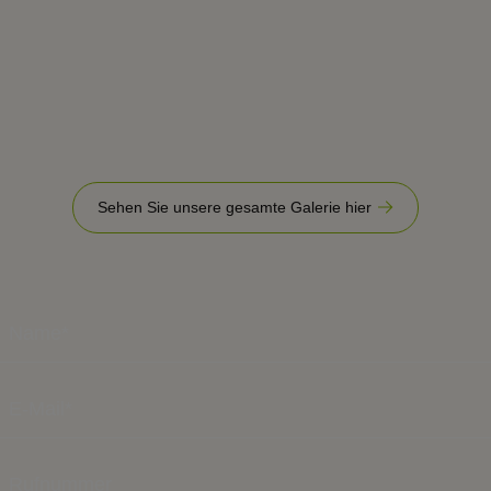
Sehen Sie unsere gesamte Galerie hier
N
a
m
E
e
-
*
M
*
R
a