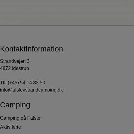
Du er altid velkommen til at kontakte Ulslev Camping, hvis du har
spørgsmål om campingpladsen, vores hytter og udlejningsmuligheder,
faciliteter eller aktiviteter. Vi står klar til at hjælpe dig med at planlægge
dit ophold!
Kontaktinformation
Strandvejen 3
4872 Idestrup
Tlf:
(+45) 54 14 83 50
info@ulslevstrandcamping.dk
Camping
Camping på Falster
Aktiv ferie