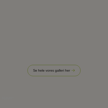
Se hele vores galleri her
N
a
v