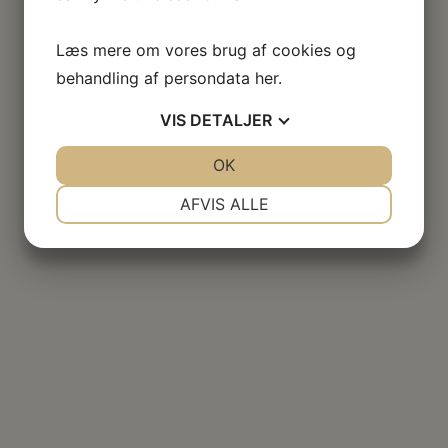
Læs mere om vores brug af cookies og
behandling af persondata
her
.
VIS
DETALJER
JA
NEJ
OK
JA
NEJ
NØDVENDIGE
PRÆFERENCER
AFVIS ALLE
JA
NEJ
JA
NEJ
MARKETING
STATISTIK