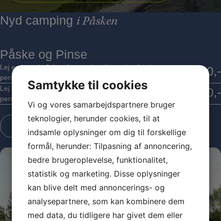
Nyd camping
i Påsken
Påske og Pinse
Lej en hytte i påsken fra torsdag til mandag for 4
2.500,-
personer incl. strøm pris.
Samtykke til cookies
Lej en hytte i pinsen fra fredag til mandag for 4
2.000,-
personer incl. strøm pris.
Vi og vores samarbejdspartnere bruger
teknologier, herunder cookies, til at
Book din campingtur nu
indsamle oplysninger om dig til forskellige
formål, herunder: Tilpasning af annoncering,
bedre brugeroplevelse, funktionalitet,
statistik og marketing. Disse oplysninger
kan blive delt med annoncerings- og
analysepartnere, som kan kombinere dem
med data, du tidligere har givet dem eller