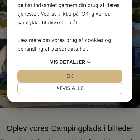
de har indsamlet gennem din brug af deres
tjenester. Ved at klikke på 'OK' giver du
samtykke til disse formål.
Læs mere om vores brug af cookies og
behandling af persondata
her
.
VIS
DETALJER
JA
NEJ
OK
JA
NEJ
NØDVENDIGE
PRÆFERENCER
AFVIS ALLE
JA
NEJ
JA
NEJ
MARKETING
STATISTIK
Oplev vores Campingplads i billeder