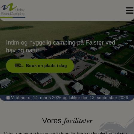
Hop
til
indholdet
Intim og hyggelig camping på Falster ved
hav og natur
Book en plads i dag
Vi åbner d. 14. marts 2026 og lukker den 13. september 2026
Vores
faciliteter
Vi har rammerne for en herlig ferie for børn og legelystne voksne –