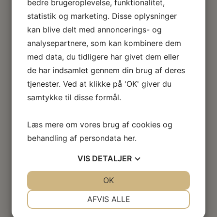
bedre brugeroplevelse, funktionalitet,
statistik og marketing. Disse oplysninger
kan blive delt med annoncerings- og
analysepartnere, som kan kombinere dem
med data, du tidligere har givet dem eller
de har indsamlet gennem din brug af deres
tjenester. Ved at klikke på 'OK' giver du
samtykke til disse formål.
Læs mere om vores brug af cookies og
behandling af persondata
her
.
VIS
DETALJER
JA
NEJ
OK
JA
NEJ
NØDVENDIGE
PRÆFERENCER
AFVIS ALLE
JA
NEJ
JA
NEJ