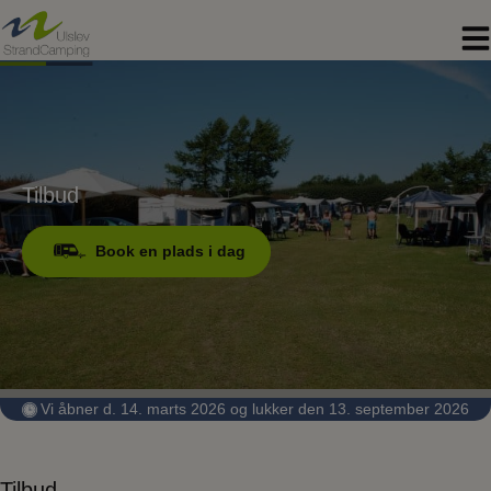
Hop
til
indholdet
Tilbud
Book en plads i dag
Vi åbner d. 14. marts 2026 og lukker den 13. september 2026
Tilbud