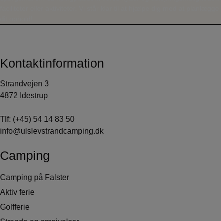
faciliteter eller aktiviteter. Vi står klar til at hjælpe dig med at planlægge
dit ophold!
Kontaktinformation
Strandvejen 3
4872 Idestrup
Tlf:
(+45) 54 14 83 50
info@ulslevstrandcamping.dk
Camping
Camping på Falster
Aktiv ferie
Golfferie